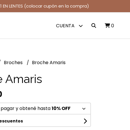
1 EN LENTES (colocar cupón en la compra)
CUENTA
0
Broches
Broche Amaris
 Amaris
0
 pagar y obtené hasta
10% OFF
descuentos