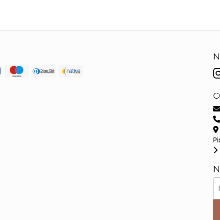
N
C
Pi
N