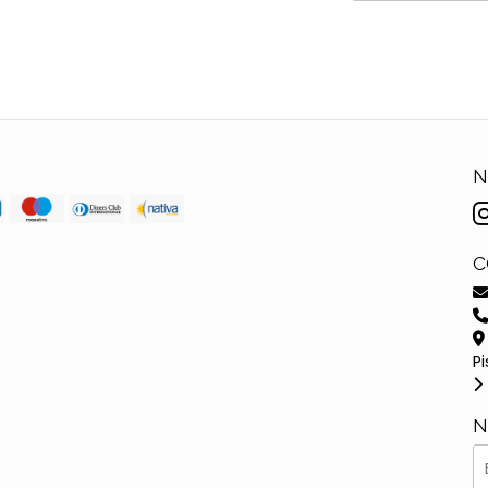
N
C
Pi
N