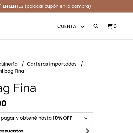
1 EN LENTES (colocar cupón en la compra)
CUENTA
0
quinería
Carteras importadas
ni bag Fina
ag Fina
00
 pagar y obtené hasta
10% OFF
descuentos