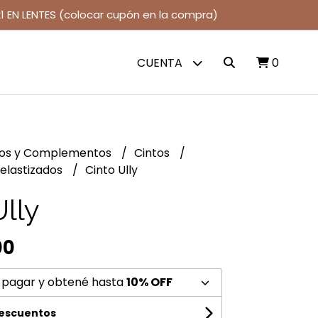
1 EN LENTES (colocar cupón en la compra)
CUENTA
0
jos y Complementos
Cintos
 elastizados
Cinto Ully
Ully
00
 pagar y obtené hasta
10% OFF
descuentos