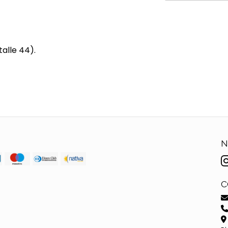
alle 44).
N
C