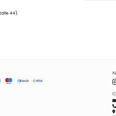
alle 44).
N
C