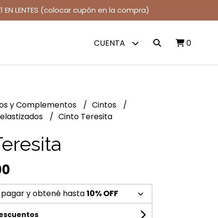
1 EN LENTES (colocar cupón en la compra)
CUENTA
0
jos y Complementos
Cintos
 elastizados
Cinto Teresita
eresita
00
 pagar y obtené hasta
10% OFF
descuentos