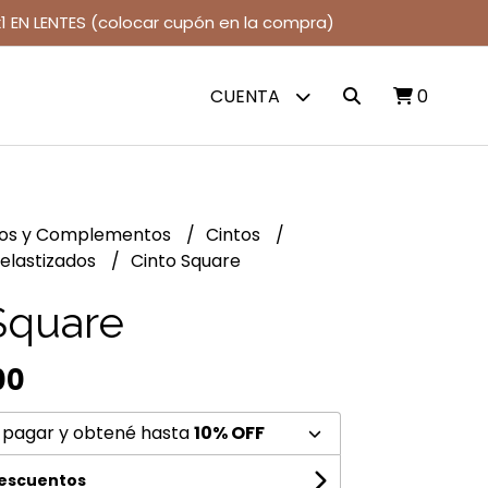
1 EN LENTES (colocar cupón en la compra)
CUENTA
0
jos y Complementos
Cintos
 elastizados
Cinto Square
Square
00
 pagar y obtené hasta
10% OFF
descuentos