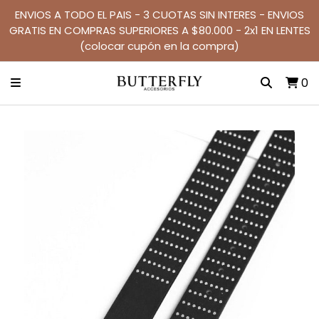
ENVIOS A TODO EL PAIS - 3 CUOTAS SIN INTERES - ENVIOS
GRATIS EN COMPRAS SUPERIORES A $80.000 - 2x1 EN LENTES
(colocar cupón en la compra)
0