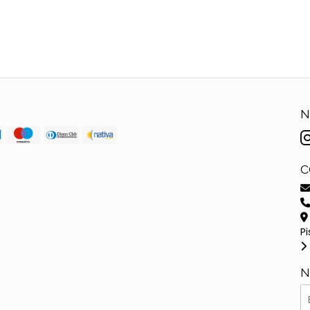
N
C
Pi
N