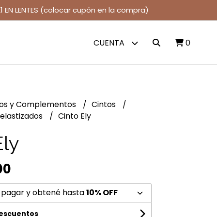
1 EN LENTES (colocar cupón en la compra)
CUENTA
0
jos y Complementos
Cintos
 elastizados
Cinto Ely
Ely
00
 pagar y obtené hasta
10% OFF
descuentos