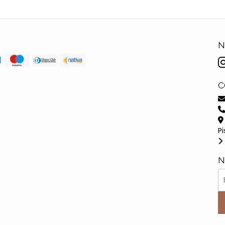
N
C
Pi
N