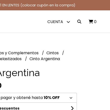
1 EN LENTES (colocar cupón en la compra)
CUENTA
0
jos y Complementos
Cintos
 elastizados
Cinto Argentina
Argentina
0
 pagar y obtené hasta
10% OFF
descuentos