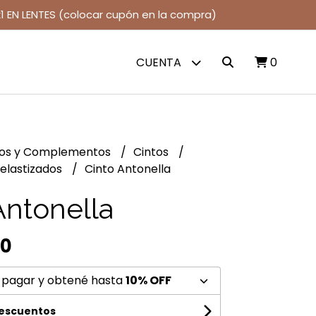
1 EN LENTES (colocar cupón en la compra)
CUENTA
0
jos y Complementos
Cintos
 elastizados
Cinto Antonella
Antonella
00
 pagar y obtené hasta
10% OFF
descuentos