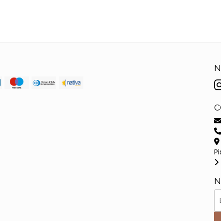
N
C
Pi
N