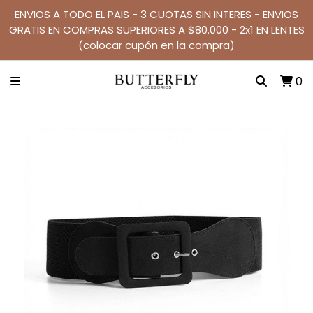
ENVIOS A TODO EL PAIS - 3 CUOTAS SIN INTERES - ENVIOS
GRATIS EN COMPRAS SUPERIORES A $80.000 - 2x1 EN LENTES
(colocar cupón en la compra)
0