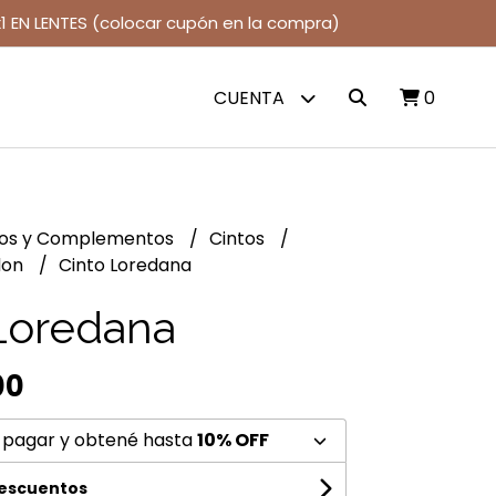
1 EN LENTES (colocar cupón en la compra)
CUENTA
0
jos y Complementos
Cintos
don
Cinto Loredana
Loredana
00
 pagar y obtené hasta
10% OFF
descuentos