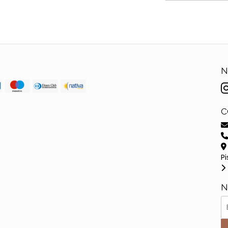
N
C
Pi
N