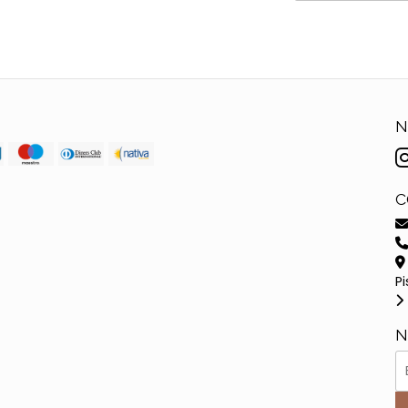
N
C
Pi
N