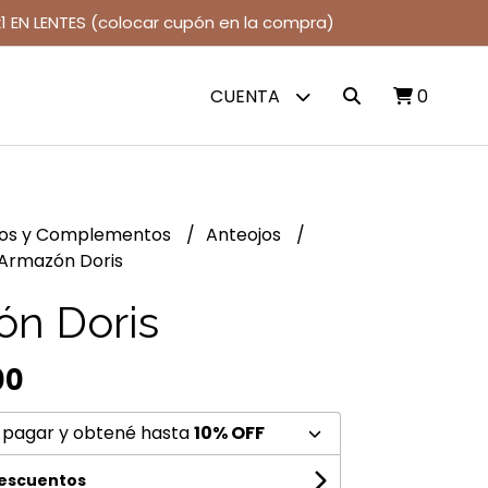
1 EN LENTES (colocar cupón en la compra)
CUENTA
0
jos y Complementos
Anteojos
Armazón Doris
n Doris
00
 pagar y obtené hasta
10% OFF
descuentos