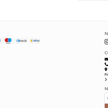
N
C
Pi
N