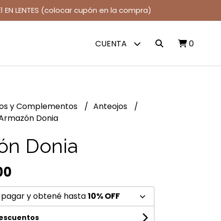
1 EN LENTES (colocar cupón en la compra)
CUENTA
0
jos y Complementos
Anteojos
Armazón Donia
ón Donia
00
 pagar y obtené hasta
10% OFF
descuentos