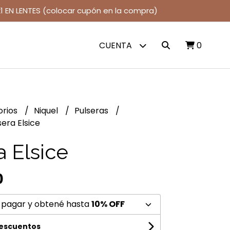
1 EN LENTES (colocar cupón en la compra)
CUENTA
0
orios
Niquel
Pulseras
sera Elsice
a Elsice
0
 pagar y obtené hasta
10% OFF
descuentos