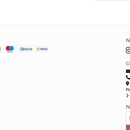
N
C
Pi
N