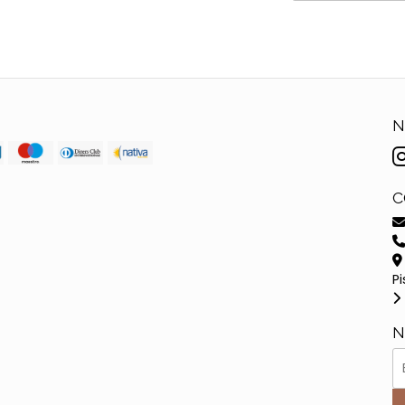
N
C
Pi
N