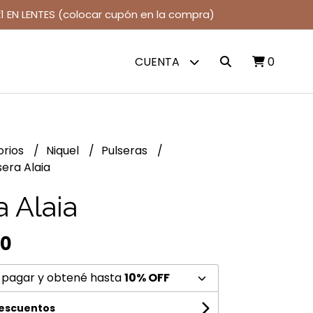
1 EN LENTES (colocar cupón en la compra)
CUENTA
0
orios
Niquel
Pulseras
sera Alaia
a Alaia
00
 pagar y obtené hasta
10% OFF
descuentos