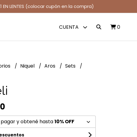
1 EN LENTES (colocar cupón en la compra)
CUENTA
0
orios
Niquel
Aros
Sets
li
00
 pagar y obtené hasta
10% OFF
descuentos