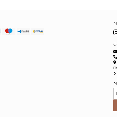
N
C
Pi
N