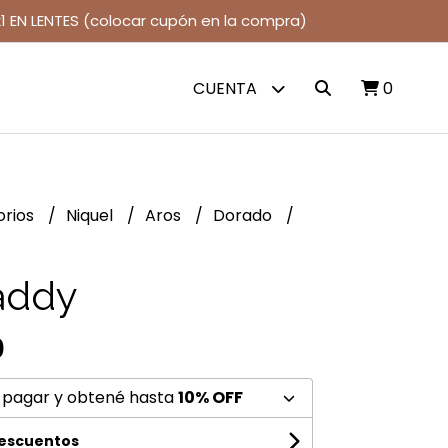
1 EN LENTES (colocar cupón en la compra)
CUENTA
0
orios
Niquel
Aros
Dorado
addy
0
 pagar y obtené hasta
10% OFF
descuentos