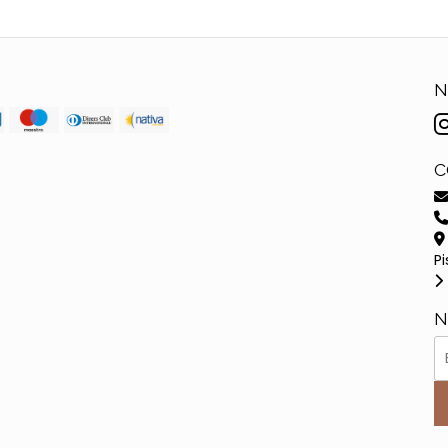
N
C
Pi
N