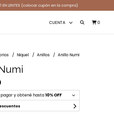
1 EN LENTES (colocar cupón en la compra)
CUENTA
0
orios
Niquel
Anillos
Anillo Numi
 Numi
0
 pagar y obtené hasta
10% OFF
descuentos