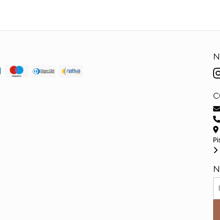
N
C
Pi
N