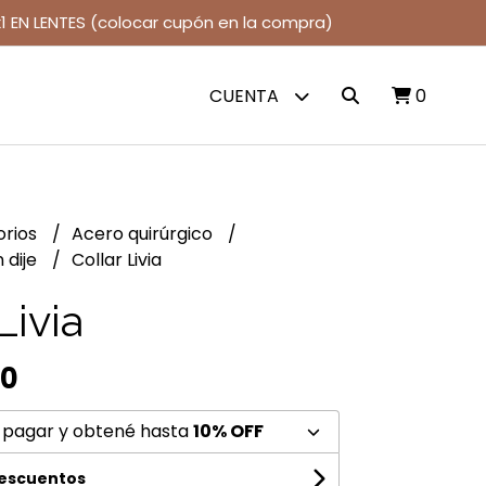
1 EN LENTES (colocar cupón en la compra)
CUENTA
0
orios
Acero quirúrgico
 dije
Collar Livia
Livia
00
 pagar y obtené hasta
10% OFF
descuentos