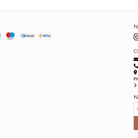
N
C
Pi
N