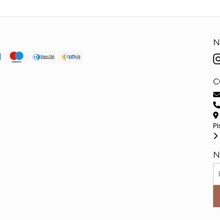
N
C
Pi
N