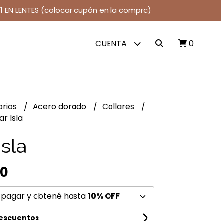
1 EN LENTES (colocar cupón en la compra)
CUENTA
0
orios
Acero dorado
Collares
ar Isla
Isla
00
 pagar y obtené hasta
10% OFF
descuentos