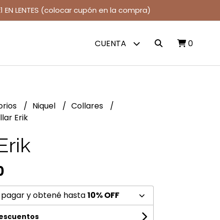
1 EN LENTES (colocar cupón en la compra)
CUENTA
0
orios
Niquel
Collares
lar Erik
Erik
0
 pagar y obtené hasta
10% OFF
descuentos