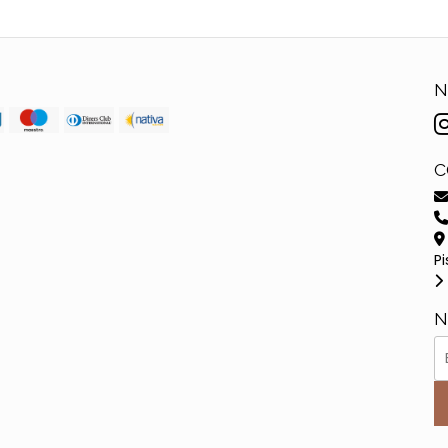
N
C
Pi
N