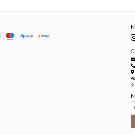
N
C
Pi
N