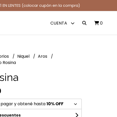
1 EN LENTES (colocar cupón en la compra)
CUENTA
0
orios
Niquel
Aros
o Rosina
sina
0
 pagar y obtené hasta
10% OFF
descuentos